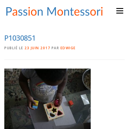
Aller
Menu
au
contenu
P1030851
PUBLIÉ LE
23 JUIN 2017
PAR
EDWIGE