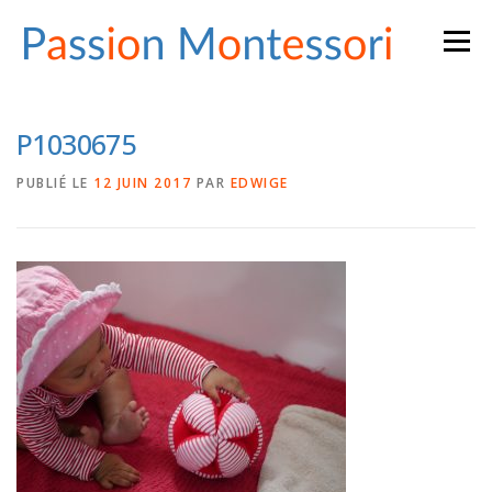
Aller
Menu
au
contenu
P1030675
PUBLIÉ LE
12 JUIN 2017
PAR
EDWIGE